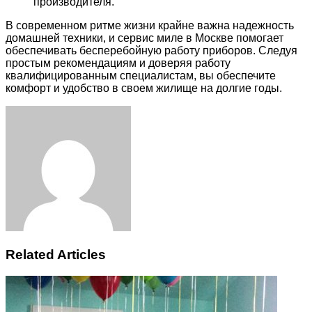
производителя.
В современном ритме жизни крайне важна надежность
домашней техники, и сервис миле в Москве помогает
обеспечивать бесперебойную работу приборов. Следуя
простым рекомендациям и доверяя работу
квалифицированным специалистам, вы обеспечите
комфорт и удобство в своем жилище на долгие годы.
Facebook
Twitter
LinkedIn
Tumblr
Pinterest
Reddit
VKontakte
Odnoklassniki
Skype
WhatsApp
Telegram
Viber
Share
Print
via
Email
Related Articles