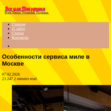
Menu
Все для Праздника
Идеи Декора. Угощений. Подарков.
Главная
О сайте
Статьи
Контакты
Search
for
Особенности сервиса миле в
Москве
07.02.2026
23 247
2 minutes read