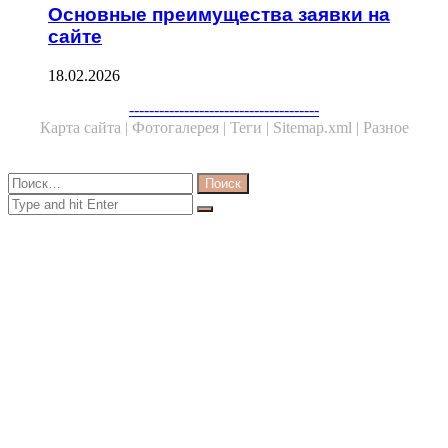
Основные преимущества заявки на
сайте
18.02.2026
Facebook
Twitter
WhatsApp
Telegram
--------------------------------------
Карта сайта |
Фотогалерея |
Теги |
Sitemap.xml |
Разное
Close
Найти:
Close
Search
for